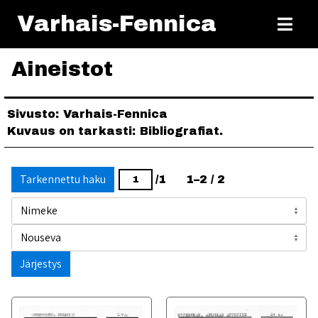
Varhais-Fennica
Aineistot
Sivusto
Varhais-Fennica
Kuvaus on tarkasti
Bibliografiat.
Tarkennettu haku
/1
1–2 / 2
Järjestys