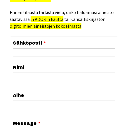
Ennen tilausta tarkista vielä, onko haluamasi aineisto
saatavissa
JYKDOKin kautta
tai Kansalliskirjaston
digitoimien aineistojen kokoelmasta
.
Sähköposti
Nimi
Aihe
Message