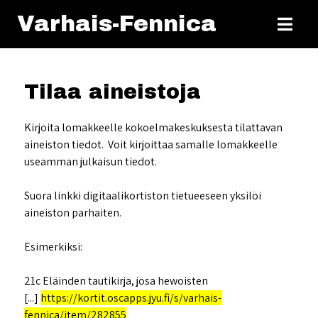
Varhais-Fennica
Tilaa aineistoja
Kirjoita lomakkeelle kokoelmakeskuksesta tilattavan
aineiston tiedot. Voit kirjoittaa samalle lomakkeelle
useamman julkaisun tiedot.
Suora linkki digitaalikortiston tietueeseen yksilöi
aineiston parhaiten.
Esimerkiksi:
21c Eläinden tautikirja, josa hewoisten
[...]
https://kortit.oscapps.jyu.fi/s/varhais-
fennica/item/282855