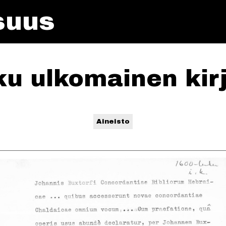
isuus
ku ulkomainen kirj
Aineisto